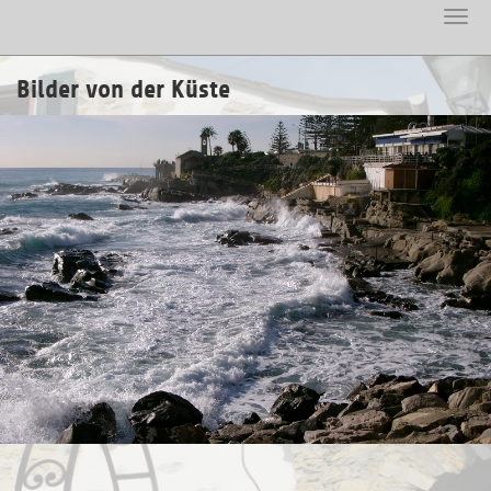
Toggl
Skip
navig
to
main
Bilder von der Küste
content
Bordighera1