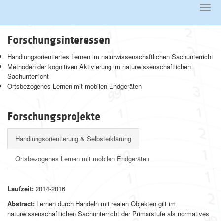
Toggl
Skip
navig
to
main
Forschungsinteressen
content
Handlungsorientiertes Lernen im naturwissenschaftlichen Sachunterricht
Methoden der kognitiven Aktivierung im naturwissenschaftlichen
Sachunterricht
Ortsbezogenes Lernen mit mobilen Endgeräten
Forschungsprojekte
Handlungsorientierung & Selbsterklärung
Ortsbezogenes Lernen mit mobilen Endgeräten
Laufzeit:
2014-2016
Abstract:
Lernen durch Handeln mit realen Objekten gilt im
naturwissenschaftlichen Sachunterricht der Primarstufe als normatives