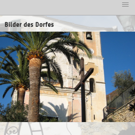
Toggl
Skip
navig
to
main
Bilder des Dorfes
content
Kirche