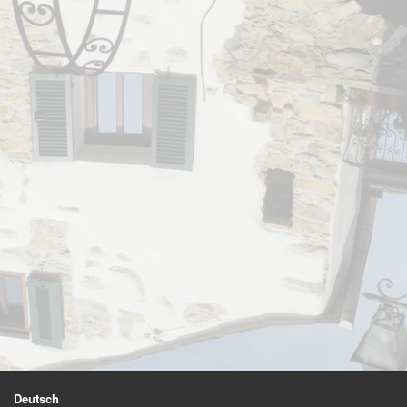
Deutsch