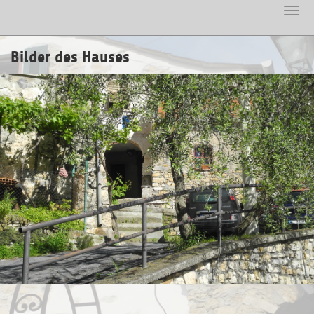
Toggl
Skip
navig
to
main
Bilder des Hauses
content
Zugang