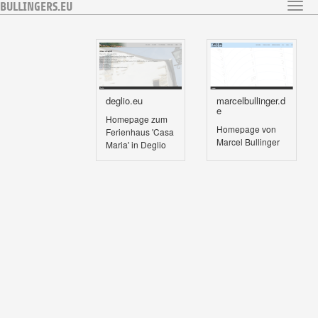
BULLINGERS.EU
Toggl
Skip
navig
to
main
content
deglio.eu
marcelbullinger.d
e
Homepage zum
Homepage von
Ferienhaus 'Casa
Marcel Bullinger
Maria' in Deglio